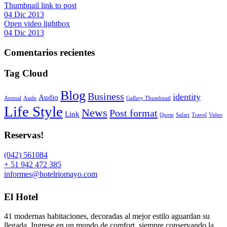
Thumbnail link to post
04 Dic 2013
Open video lightbox
04 Dic 2013
Comentarios recientes
Tag Cloud
Blog
Business
identity
Audio
Animal
Aside
Gallery Thumbnail
Life Style
News
Post format
Link
Quote
Safari
Travel
Video
Reservas!
(042) 561084
+ 51 942 472 385
informes@hotelriomayo.com
El Hotel
41 modernas habitaciones, decoradas al mejor estilo aguardan su
llegada. Ingrese en un mundo de comfort, siempre conservando la