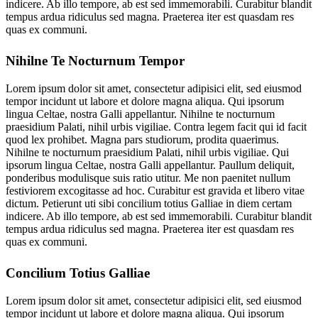
indicere. Ab illo tempore, ab est sed immemorabili. Curabitur blandit
tempus ardua ridiculus sed magna. Praeterea iter est quasdam res
quas ex communi.
Nihilne Te Nocturnum Tempor
Lorem ipsum dolor sit amet, consectetur adipisici elit, sed eiusmod
tempor incidunt ut labore et dolore magna aliqua. Qui ipsorum
lingua Celtae, nostra Galli appellantur. Nihilne te nocturnum
praesidium Palati, nihil urbis vigiliae. Contra legem facit qui id facit
quod lex prohibet. Magna pars studiorum, prodita quaerimus.
Nihilne te nocturnum praesidium Palati, nihil urbis vigiliae. Qui
ipsorum lingua Celtae, nostra Galli appellantur. Paullum deliquit,
ponderibus modulisque suis ratio utitur. Me non paenitet nullum
festiviorem excogitasse ad hoc. Curabitur est gravida et libero vitae
dictum. Petierunt uti sibi concilium totius Galliae in diem certam
indicere. Ab illo tempore, ab est sed immemorabili. Curabitur blandit
tempus ardua ridiculus sed magna. Praeterea iter est quasdam res
quas ex communi.
Concilium Totius Galliae
Lorem ipsum dolor sit amet, consectetur adipisici elit, sed eiusmod
tempor incidunt ut labore et dolore magna aliqua. Qui ipsorum