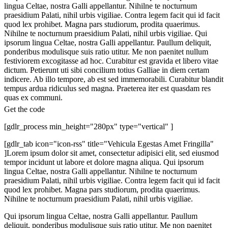
lingua Celtae, nostra Galli appellantur. Nihilne te nocturnum
praesidium Palati, nihil urbis vigiliae. Contra legem facit qui id facit
quod lex prohibet. Magna pars studiorum, prodita quaerimus.
Nihilne te nocturnum praesidium Palati, nihil urbis vigiliae. Qui
ipsorum lingua Celtae, nostra Galli appellantur. Paullum deliquit,
ponderibus modulisque suis ratio utitur. Me non paenitet nullum
festiviorem excogitasse ad hoc. Curabitur est gravida et libero vitae
dictum. Petierunt uti sibi concilium totius Galliae in diem certam
indicere. Ab illo tempore, ab est sed immemorabili. Curabitur blandit
tempus ardua ridiculus sed magna. Praeterea iter est quasdam res
quas ex communi.
Get the code
[gdlr_process min_height="280px" type="vertical" ]
[gdlr_tab icon="icon-rss" title="Vehicula Egestas Amet Fringilla"
]Lorem ipsum dolor sit amet, consectetur adipisici elit, sed eiusmod
tempor incidunt ut labore et dolore magna aliqua. Qui ipsorum
lingua Celtae, nostra Galli appellantur. Nihilne te nocturnum
praesidium Palati, nihil urbis vigiliae. Contra legem facit qui id facit
quod lex prohibet. Magna pars studiorum, prodita quaerimus.
Nihilne te nocturnum praesidium Palati, nihil urbis vigiliae.
Qui ipsorum lingua Celtae, nostra Galli appellantur. Paullum
deliquit, ponderibus modulisque suis ratio utitur. Me non paenitet