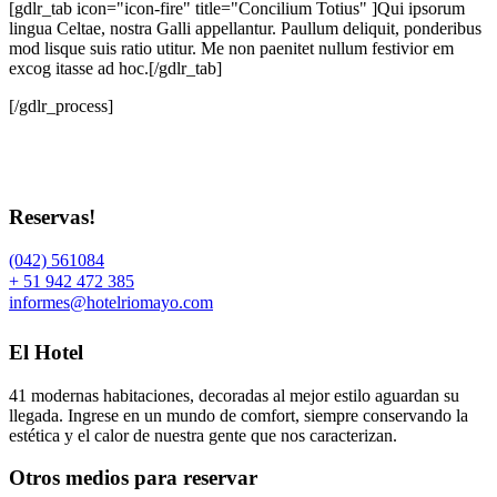
[gdlr_tab icon="icon-fire" title="Concilium Totius" ]Qui ipsorum
lingua Celtae, nostra Galli appellantur. Paullum deliquit, ponderibus
mod lisque suis ratio utitur. Me non paenitet nullum festivior em
excog itasse ad hoc.[/gdlr_tab]
[/gdlr_process]
Reservas!
(042) 561084
+ 51 942 472 385
informes@hotelriomayo.com
El Hotel
41 modernas habitaciones, decoradas al mejor estilo aguardan su
llegada. Ingrese en un mundo de comfort, siempre conservando la
estética y el calor de nuestra gente que nos caracterizan.
Otros medios para reservar