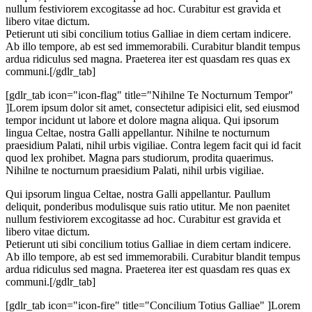
nullum festiviorem excogitasse ad hoc. Curabitur est gravida et
libero vitae dictum.
Petierunt uti sibi concilium totius Galliae in diem certam indicere.
Ab illo tempore, ab est sed immemorabili. Curabitur blandit tempus
ardua ridiculus sed magna. Praeterea iter est quasdam res quas ex
communi.[/gdlr_tab]
[gdlr_tab icon="icon-flag" title="Nihilne Te Nocturnum Tempor"
]Lorem ipsum dolor sit amet, consectetur adipisici elit, sed eiusmod
tempor incidunt ut labore et dolore magna aliqua. Qui ipsorum
lingua Celtae, nostra Galli appellantur. Nihilne te nocturnum
praesidium Palati, nihil urbis vigiliae. Contra legem facit qui id facit
quod lex prohibet. Magna pars studiorum, prodita quaerimus.
Nihilne te nocturnum praesidium Palati, nihil urbis vigiliae.
Qui ipsorum lingua Celtae, nostra Galli appellantur. Paullum
deliquit, ponderibus modulisque suis ratio utitur. Me non paenitet
nullum festiviorem excogitasse ad hoc. Curabitur est gravida et
libero vitae dictum.
Petierunt uti sibi concilium totius Galliae in diem certam indicere.
Ab illo tempore, ab est sed immemorabili. Curabitur blandit tempus
ardua ridiculus sed magna. Praeterea iter est quasdam res quas ex
communi.[/gdlr_tab]
[gdlr_tab icon="icon-fire" title="Concilium Totius Galliae" ]Lorem