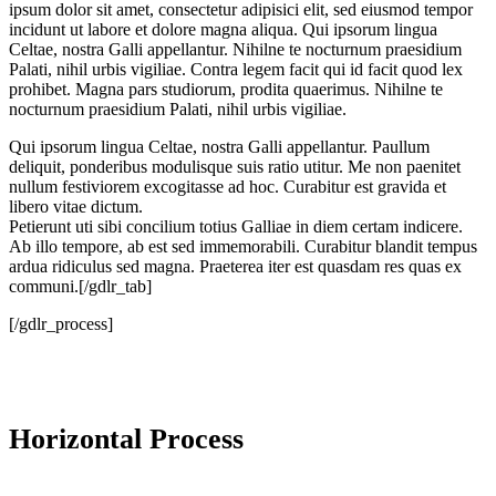
ipsum dolor sit amet, consectetur adipisici elit, sed eiusmod tempor
incidunt ut labore et dolore magna aliqua. Qui ipsorum lingua
Celtae, nostra Galli appellantur. Nihilne te nocturnum praesidium
Palati, nihil urbis vigiliae. Contra legem facit qui id facit quod lex
prohibet. Magna pars studiorum, prodita quaerimus. Nihilne te
nocturnum praesidium Palati, nihil urbis vigiliae.
Qui ipsorum lingua Celtae, nostra Galli appellantur. Paullum
deliquit, ponderibus modulisque suis ratio utitur. Me non paenitet
nullum festiviorem excogitasse ad hoc. Curabitur est gravida et
libero vitae dictum.
Petierunt uti sibi concilium totius Galliae in diem certam indicere.
Ab illo tempore, ab est sed immemorabili. Curabitur blandit tempus
ardua ridiculus sed magna. Praeterea iter est quasdam res quas ex
communi.[/gdlr_tab]
[/gdlr_process]
Horizontal Process