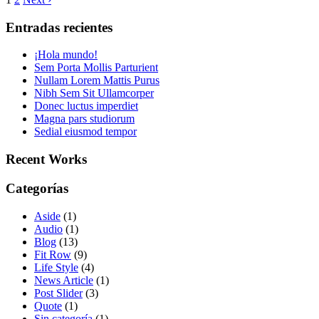
Entradas recientes
¡Hola mundo!
Sem Porta Mollis Parturient
Nullam Lorem Mattis Purus
Nibh Sem Sit Ullamcorper
Donec luctus imperdiet
Magna pars studiorum
Sedial eiusmod tempor
Recent Works
Categorías
Aside
(1)
Audio
(1)
Blog
(13)
Fit Row
(9)
Life Style
(4)
News Article
(1)
Post Slider
(3)
Quote
(1)
Sin categoría
(1)