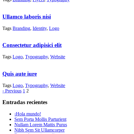
Ullamco laboris nisi
Tags
Branding
,
Identity
,
Logo
Consectetur adipisici elit
Tags
Logo
,
Typography
,
Website
Quis aute iure
Tags
Logo
,
Typography
,
Website
‹ Previous
1
2
Entradas recientes
¡Hola mundo!
Sem Porta Mollis Parturient
Nullam Lorem Mattis Purus
Nibh Sem Sit Ullamcorper