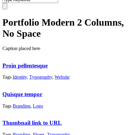
Portfolio Modern 2 Columns,
No Space
Caption placed here
Proin pellentesque
Tags
Identity
,
Typography
,
Website
Quisque tempor
Tags
Branding
,
Logo
Thumbnail link to URL
Tags
Branding
,
Flyers
,
Typography