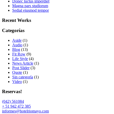
Donec luctus imperdiet
Magna pars studiorum
Sedial eiusmod tempor
Recent Works
Categorías
Aside
(1)
Audio
(1)
Blog
(13)
Fit Row
(9)
Life Style
(4)
News Article
(1)
Post Slider
(3)
Quote
(1)
Sin categoría
(1)
Video
(1)
Reservas!
(042) 561084
+ 51 942 472 385
informes@hotelriomayo.com